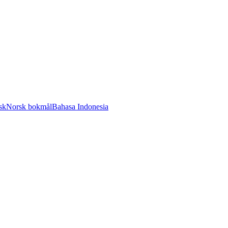
sk
Norsk bokmål
Bahasa Indonesia