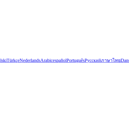
lski
Türkçe
Nederlands
Arabic
español
Português
Русский
ภาษาไทย
Dan