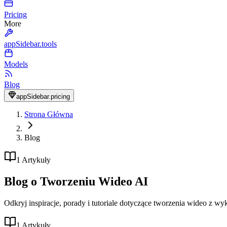
Pricing
More
appSidebar.tools
Models
Blog
appSidebar.pricing
Strona Główna
Blog
1 Artykuły
Blog o Tworzeniu Wideo AI
Odkryj inspiracje, porady i tutoriale dotyczące tworzenia wideo z wy
1
Artykuły