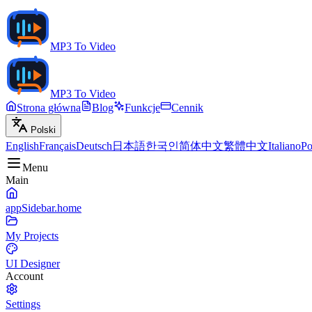
MP3 To Video
MP3 To Video
Strona główna
Blog
Funkcje
Cennik
Polski
English
Français
Deutsch
日本語
한국인
简体中文
繁體中文
Italiano
Po
Menu
Main
appSidebar.home
My Projects
UI Designer
Account
Settings