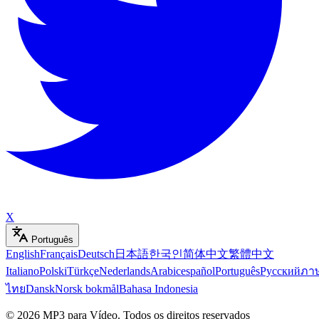
X
Português
English
Français
Deutsch
日本語
한국인
简体中文
繁體中文
Italiano
Polski
Türkçe
Nederlands
Arabic
español
Português
Русский
ภา
ไทย
Dansk
Norsk bokmål
Bahasa Indonesia
©
2026
MP3 para Vídeo
.
Todos os direitos reservados