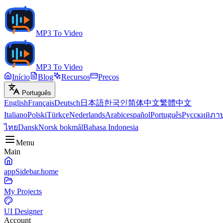
MP3 To Video
MP3 To Video
Início
Blog
Recursos
Preços
Português
English
Français
Deutsch
日本語
한국인
简体中文
繁體中文
Italiano
Polski
Türkçe
Nederlands
Arabic
español
Português
Русский
ภา
ไทย
Dansk
Norsk bokmål
Bahasa Indonesia
Menu
Main
appSidebar.home
My Projects
UI Designer
Account