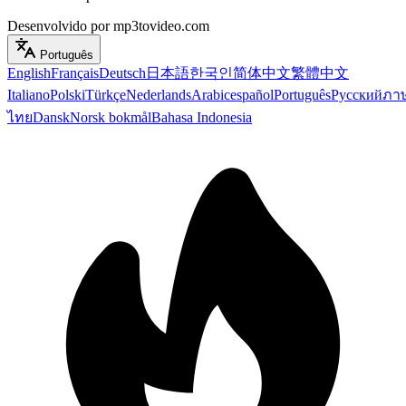
Desenvolvido por mp3tovideo.com
Português
English
Français
Deutsch
日本語
한국인
简体中文
繁體中文
Italiano
Polski
Türkçe
Nederlands
Arabic
español
Português
Русский
ภา
ไทย
Dansk
Norsk bokmål
Bahasa Indonesia