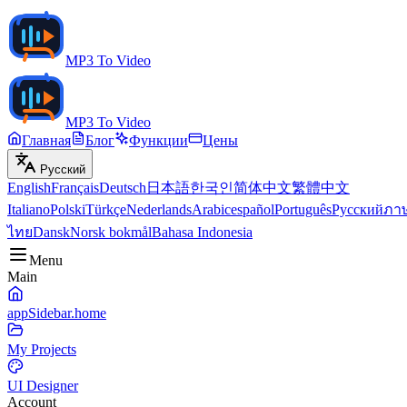
MP3 To Video
MP3 To Video
Главная
Блог
Функции
Цены
Русский
English
Français
Deutsch
日本語
한국인
简体中文
繁體中文
Italiano
Polski
Türkçe
Nederlands
Arabic
español
Português
Русский
ภา
ไทย
Dansk
Norsk bokmål
Bahasa Indonesia
Menu
Main
appSidebar.home
My Projects
UI Designer
Account