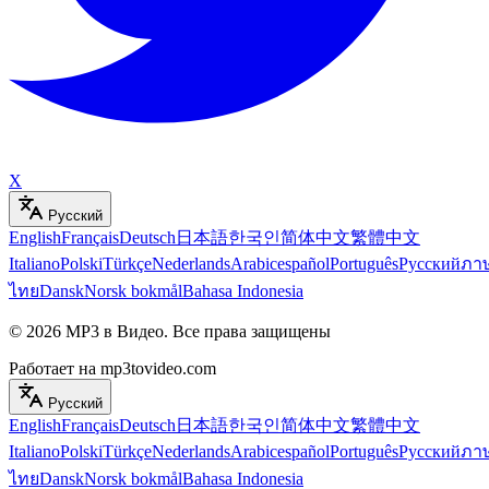
X
Русский
English
Français
Deutsch
日本語
한국인
简体中文
繁體中文
Italiano
Polski
Türkçe
Nederlands
Arabic
español
Português
Русский
ภา
ไทย
Dansk
Norsk bokmål
Bahasa Indonesia
©
2026
MP3 в Видео
.
Все права защищены
Работает на mp3tovideo.com
Русский
English
Français
Deutsch
日本語
한국인
简体中文
繁體中文
Italiano
Polski
Türkçe
Nederlands
Arabic
español
Português
Русский
ภา
ไทย
Dansk
Norsk bokmål
Bahasa Indonesia